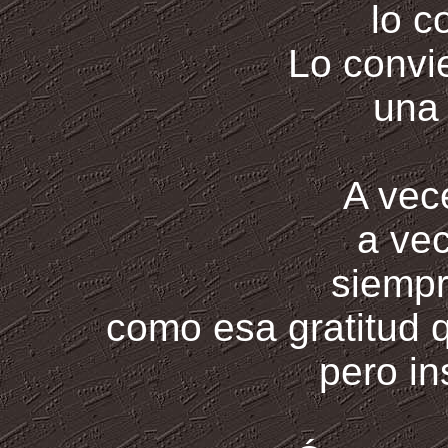
lo c
Lo convi
una
A vec
a ve
siempr
como esa gratitud 
pero ins