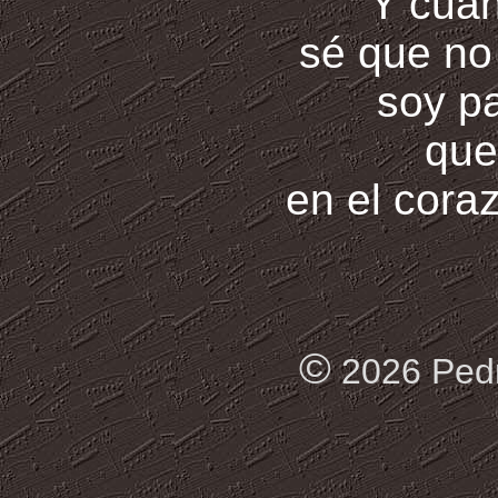
Y cua
sé que no
soy pa
que
en el cora
©
2026 Pedr