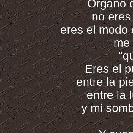
Órgano d
no eres
eres el modo 
me 
“q
Eres el p
entre la pi
entre la 
y mi somb