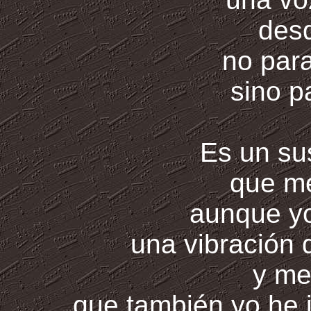
desd
no par
sino p
Es un su
que m
aunque yo
una vibración q
y me
que también yo he 