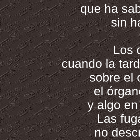
que ha sa
sin h
Los 
cuando la tar
sobre el 
el órga
y algo en
Las fug
no descr