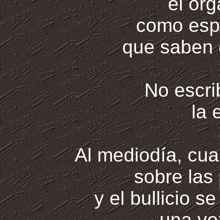
el ór
como esp
que saben 
No escrib
la 
Al mediodía, cuan
sobre las
y el bullicio s
una vo