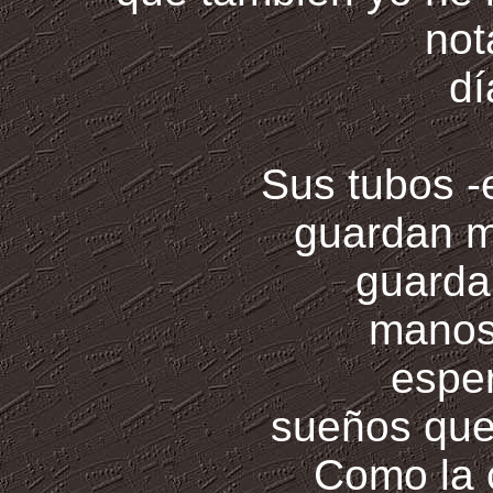
not
dí
Sus tubos -
guardan m
guarda
manos
esper
sueños que 
Como la 