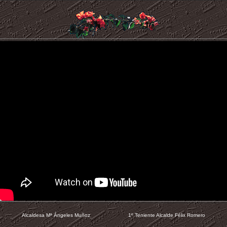
Alcaldesa Mª Ángeles Muñoz 1º Teniente Alcalde Félix Romero