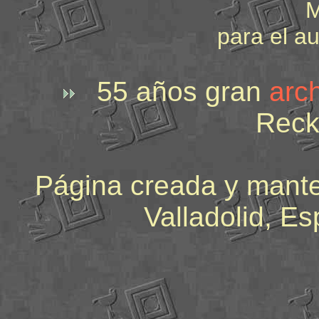
M
para el au
55 años gran
arch
Re
Página creada y mant
Valladolid, E